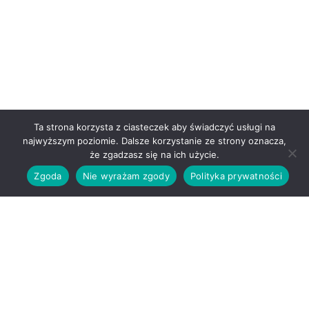
Ta strona korzysta z ciasteczek aby świadczyć usługi na
najwyższym poziomie. Dalsze korzystanie ze strony oznacza,
że zgadzasz się na ich użycie.
Zgoda
Nie wyrażam zgody
Polityka prywatności